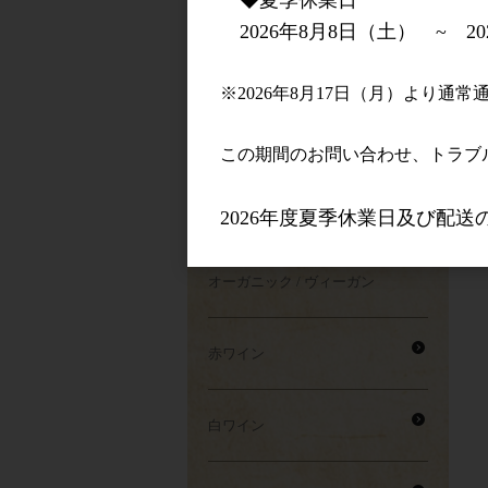
2026年8月8日（土） ~ 20
スペインワイン
※2026年8月17日（月）より通
お酒のタイプで選ぶ
この期間のお問い合わせ、トラブル
マグナム特集
2026年度夏季休業日及び配
オーガニック / ヴィーガン
赤ワイン
白ワイン