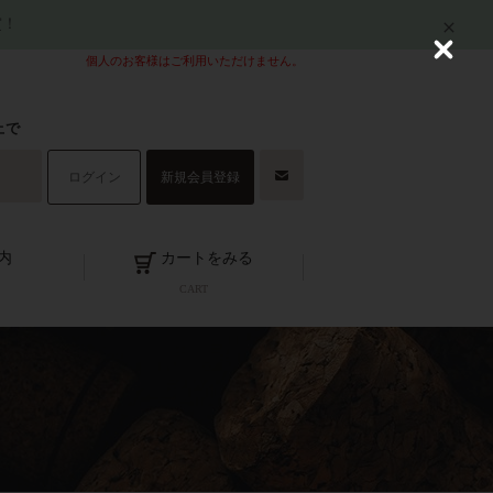
賞！
C
個人のお客様はご利用いただけません。
l
o
s
上で
e
ログイン
新規会員登録
内
カートをみる
CART