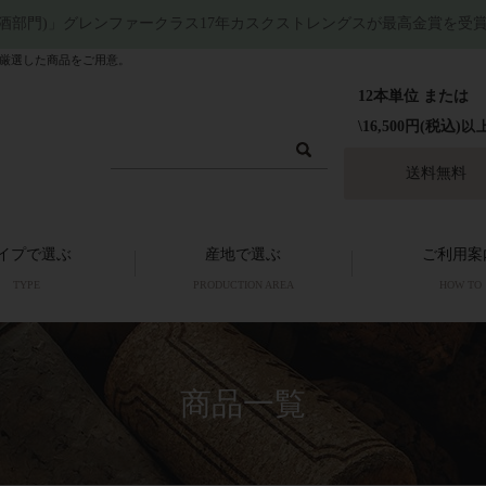
洋酒部門)」グレンファークラス17年カスクストレングスが最高金賞を受
厳選した商品をご用意。
12本単位 または
\16,500円(税込)
以
送料無料
イプで選ぶ
産地で選ぶ
ご利用案
TYPE
PRODUCTION AREA
HOW TO