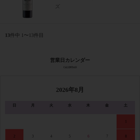
ズ
13
件中 1〜13件目
2026年8月
日
月
火
水
木
金
土
1
2
3
4
5
6
7
8