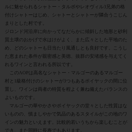
ルに魅せられるシャトー・タルボやレオヴィル3兄弟の格
付けシャトーはじめ、シャトーとシャトーが隣合うこじん
まりとした村です。
ジロンド河沿岸に向かってなだらかに傾斜した地形と砂利
質土壌のおかげで水はけがよく、また広々とした平地のた
め、どのシャトーも日当たり風通しとも良好です。こうし
た恵まれた条件が親密感と美徳、抜群の安堵感を与えてく
れるワインと言われる所以です。
このAOPは高名なシャトー・マルゴーのあるマルゴー
村と1級格付けのシャトーが3つもあるポイヤックの間に位
置し、ワインは両者の特質を程よく兼ね備えたバランスの
よいものです。
マルゴーの華やかさやポイヤックの堂々とした性質はな
いものの、慎ましやかで気品のあるスタイルがこの地のワ
インの魅力といえます。比較的若いうちから楽しむことが
でき、また同時に長寿でもあります。