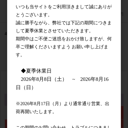
ラス・オチョ
いつも当サイトをご利用頂きまして誠にありが
参考上代
4,500円
とうございます。
誠に勝手ながら、弊社では下記の期間につきま
して夏季休業とさせていただきます。
4
件中 1〜4件目
期間中はご不便ご迷惑をおかけ致しますが、何
卒ご理解くださいますよう お願い申し上げま
す。
◆夏季休業日
2026年8月8日（土） ~ 2026年8月16
2026年8月
日（日）
日
月
火
水
木
金
土
※2026年8月17日（月）より通常通り営業、出
荷再開いたします。
1
2
3
4
5
6
7
8
この期間のお問い合わせ、トラブルにつきまし