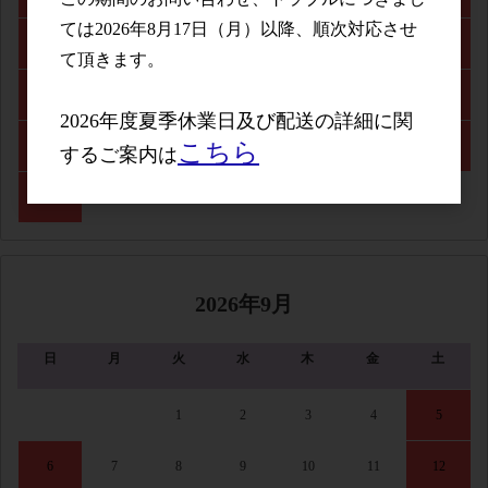
ては2026年8月17日（月）以降、順次対応させ
9
10
11
12
13
14
15
て頂きます。
16
17
18
19
20
21
22
2026年度夏季休業日及び配送の詳細に関
こちら
23
24
25
26
27
28
29
するご案内は
30
31
2026年9月
日
月
火
水
木
金
土
1
2
3
4
5
6
7
8
9
10
11
12