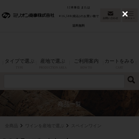
「東京ウイスキー&スピリッツコンペティション
最高金賞
12本単位 または
2026(洋酒部門)」グレンファークラス17年カスクストレングスが
C
￥16,500(税込)のお買い物で
l
最高金賞を受賞！
送料無料
o
s
e
タイプで選ぶ
産地で選ぶ
ご利用案内
カートをみる
TYPE
PRODUCTION AREA
HOW TO
CART
全商品
ワインを産地で選ぶ
スペインワイン