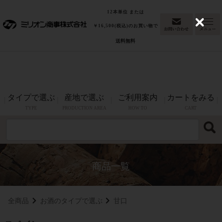
「東京ウイスキー&スピリッツコンペティション
最高金賞
12本単位 または
2026(洋酒部門)」グレンファークラス17年カスクストレングスが
C
￥16,500(税込)のお買い物で
l
最高金賞を受賞！
送料無料
o
s
e
タイプで選ぶ
産地で選ぶ
ご利用案内
カートをみる
TYPE
PRODUCTION AREA
HOW TO
CART
全商品
お酒のタイプで選ぶ
甘口