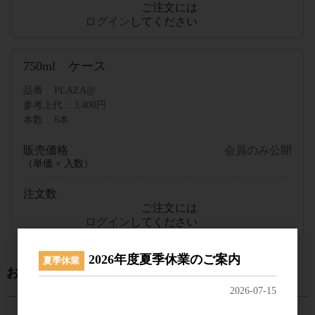
ご注文には
ログイン
してください
750ml ケース
品番
PLAZA@
参考上代
3,400円
本数
6本
販売価格
会員のみ公開
（単価 × 入数）
注文数
ご注文には
ログイン
してください
2026年度夏季休業のご案内
夏季休業
おすすめ商品
2026-07-15