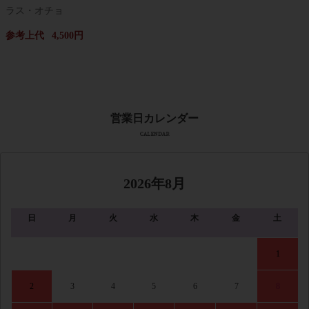
ラス・オチョ
参考上代
4,500円
2026年8月
日
月
火
水
木
金
土
1
2
3
4
5
6
7
8