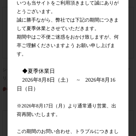
いつも当サイトをご利用頂きまして誠にありが
とうございます。
誠に勝手ながら、弊社では下記の期間につきま
して夏季休業とさせていただきます。
期間中はご不便ご迷惑をおかけ致しますが、何
卒ご理解くださいますよう お願い申し上げま
す。
シャルル・ド・カザノーヴ・ブ
フランソワ・マルトノ クレマ
◆夏季休業日
リュット・ミレジメ・2016
ン・ド・ブルゴーニュ
2026年8月8日（土） ~ 2026年8月16
日（日）
参考上代
11,000円
※2026年8月17日（月）より通常通り営業、出
荷再開いたします。
この期間のお問い合わせ、トラブルにつきまし