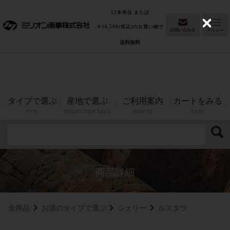
「東京ウイスキー&スピリッツコンペティション
最高金賞
12本単位 または
2026(洋酒部門)」グレンファークラス17年カスクストレングスが
C
￥16,500(税込)のお買い物で
l
最高金賞を受賞！
送料無料
o
s
e
タイプで選ぶ
産地で選ぶ
ご利用案内
カートをみる
TYPE
PRODUCTION AREA
HOW TO
CART
全商品
お酒のタイプで選ぶ
シェリー
ルスタウ