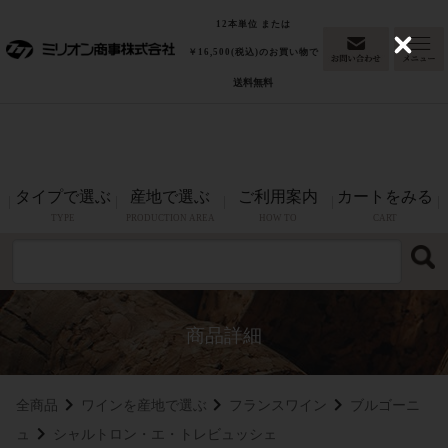
「東京ウイスキー&スピリッツコンペティション
最高金賞
12本単位 または
2026(洋酒部門)」グレンファークラス17年カスクストレングスが
C
￥16,500(税込)のお買い物で
l
最高金賞を受賞！
送料無料
o
s
e
タイプで選ぶ
産地で選ぶ
ご利用案内
カートをみる
TYPE
PRODUCTION AREA
HOW TO
CART
全商品
ワインを産地で選ぶ
フランスワイン
ブルゴーニ
ュ
シャルトロン・エ・トレビュッシェ