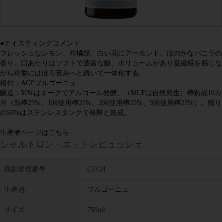
●テイスティングコメント
フレッシュなレモン、柑橘類、白い花にアーモンド、ほのかなバニラの
香り。口あたりはソフトで豊富な酸、ボリュームがあり凝縮感を感じな
がら終盤にはほろ苦みへと続いて一体化する。
格付：AOPブルゴーニュ
醸造：50%はオークでアルコール発酵、（MLFは自然発生）樽熟成10カ
月（新樽25%、1回使用樽25%、2回使用樽25%、3回使用樽25%）。残り
の50%はステンレスタンクで発酵と熟成。
生産者ページはこちら
シャルトロン・エ・トレビュッシェ
商品管理番号
CTCH
生産地
ブルゴーニュ
サイズ
750ml