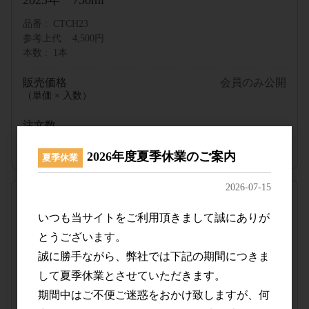
2023年 750ml
品番
CTCH23
参考上代
4,500円
本数
1本
販売価格
会員のみ公開
（単価 × 入数）
注文数
ご注文には
ログイン
してください
2026年度夏季休業のご案内
夏季休業
2026-07-15
2023年 750ml ケース
いつも当サイトをご利用頂きまして誠にありが
品番
CTCH23@
参考上代
4,500円
とうございます。
本数
6本
誠に勝手ながら、弊社では下記の期間につきま
して夏季休業とさせていただきます。
販売価格
会員のみ公開
（単価 × 入数）
期間中はご不便ご迷惑をおかけ致しますが、何