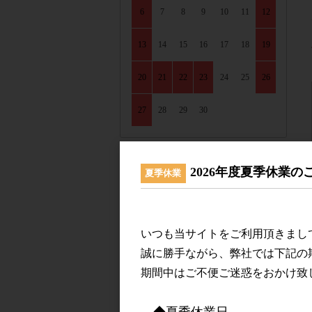
6
7
8
9
10
11
12
13
14
15
16
17
18
19
20
21
22
23
24
25
26
27
28
29
30
2026年度夏季休業の
夏季休業
LINEUP
いつも当サイトをご利用頂きまし
ワインを産地で選ぶ
誠に勝手ながら、弊社では下記の
期間中はご不便ご迷惑をおかけ致
フランスワイン
◆夏季休業日