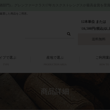
洋酒部門)」グレンファークラス17年カスクストレングスが最高金賞を受
厳選した商品をご用意。
12本単位 または
\16,500円(税込)
以
送料無料
イプで選ぶ
産地で選ぶ
ご利用案
TYPE
PRODUCTION AREA
HOW TO