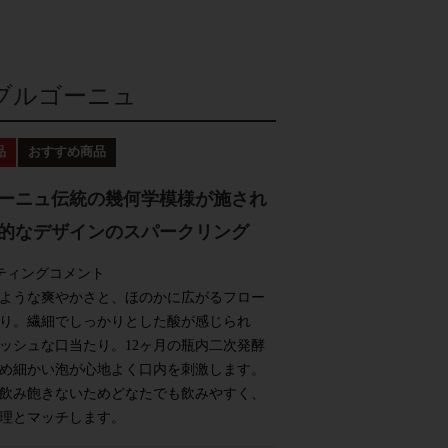
ブルゴーニュ
ーニュ伝統の幾何学模様が施され
的なデザインのスパークリング
ティングコメント
ような爽やかさと、ほのかに広がるフロー
り。繊細でしっかりとした酸が感じられ
ッシュな口当たり。12ヶ月の瓶内二次発酵
め細かい泡が心地よく口内を刺激します。
飲み飽きないためどなたでも飲みやすく、
理とマッチします。