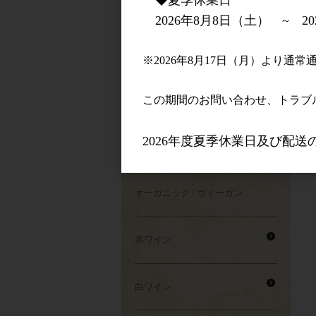
2026年8月8日（土） ~ 20
スペインワイン
※2026年8月17日（月）より通
お酒のタイプで選ぶ
この期間のお問い合わせ、トラブル
2026年度夏季休業日及び配
マグナム特集
オーガニック / ヴィーガン
赤ワイン
白ワイン